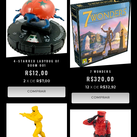
4-STARRED LADYBUG OF
DOOM 001
R$12,00
7 WONDERS
R$320,00
2
X DE
R$7,00
12
X DE
R$32,92