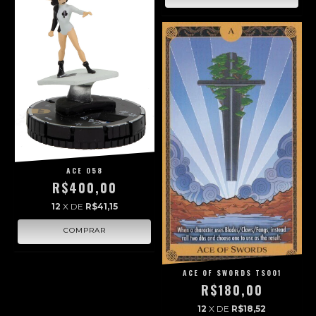
ACE 058
R$400,00
12
X DE
R$41,15
ACE OF SWORDS TS001
R$180,00
12
X DE
R$18,52