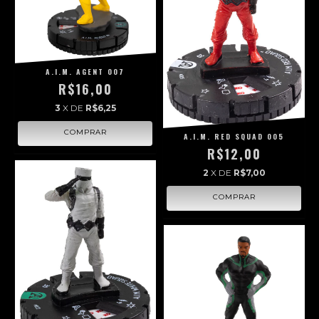
A.I.M. AGENT 007
R$16,00
3
X DE
R$6,25
A.I.M. RED SQUAD 005
R$12,00
2
X DE
R$7,00