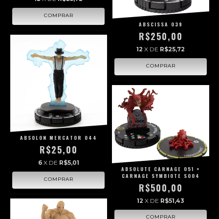
ABSCISSA 039
R$250,00
12
X DE
R$25,72
ABSOLON MERCATOR 044
R$25,00
6
X DE
R$5,01
ABSOLUTE CARNAGE 051 +
CARNAGE SYMBIOTE S004
R$500,00
12
X DE
R$51,43