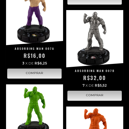
ABSORBING MAN 007A
R$16,00
3
X DE
R$6,25
ABSORBING MAN 007B
R$32,00
7
X DE
R$5,52