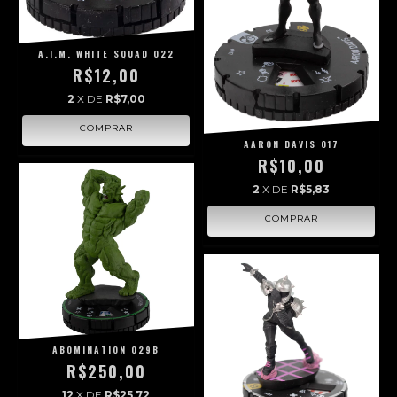
A.I.M. WHITE SQUAD 022
R$12,00
2
X DE
R$7,00
AARON DAVIS 017
R$10,00
2
X DE
R$5,83
ABOMINATION 029B
R$250,00
12
X DE
R$25,72