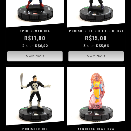
SPIDER-MAN 014
PUNISHER OF S.H.I.E.L.D. 021
R$11,00
R$15,00
2
X DE
R$6,42
3
X DE
R$5,86
PUNISHER 016
KAROLINA DEAN 024