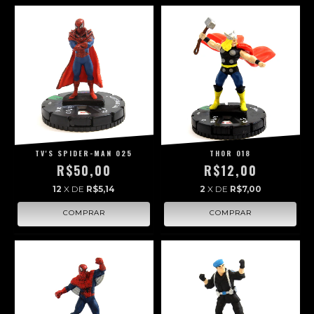
TV'S SPIDER-MAN 025
THOR 018
R$50,00
R$12,00
12
X DE
R$5,14
2
X DE
R$7,00