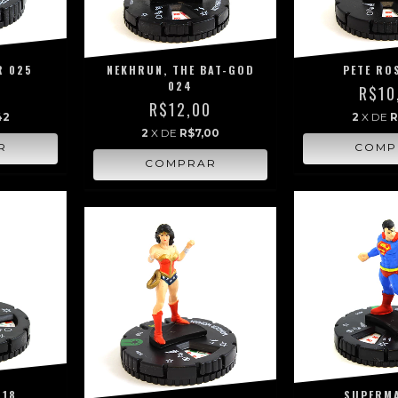
R 025
NEKHRUN, THE BAT-GOD
PETE RO
024
0
R$10
R$12,00
42
2
X DE
R
2
X DE
R$7,00
018
SUPERMA