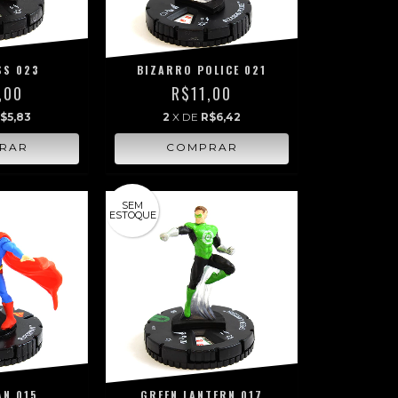
SS 023
BIZARRO POLICE 021
,00
R$11,00
$5,83
2
X DE
R$6,42
SEM
ESTOQUE
N 015
GREEN LANTERN 017