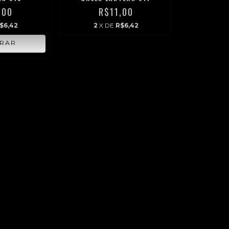
,00
R$11,00
$6,42
2
X DE
R$6,42