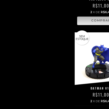
R$11,0
2
X DE
R$6,
SEM
ESTOQUE
BATMAN 0
R$11,0
2
X DE
R$6,