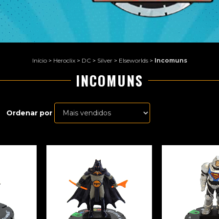
Início
>
Heroclix
>
DC
>
Silver
>
Elseworlds
>
Incomuns
INCOMUNS
Ordenar por