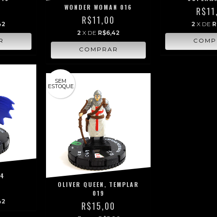
WONDER WOMAN 016
0
R$11
R$11,00
42
2
X DE
R
2
X DE
R$6,42
SEM
ESTOQUE
14
OLIVER QUEEN, TEMPLAR
0
019
42
R$15,00