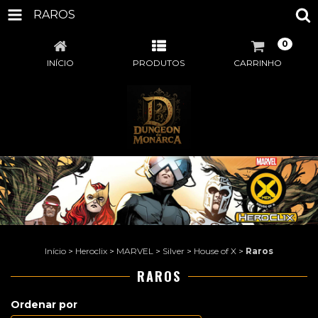
RAROS
0
INÍCIO
PRODUTOS
CARRINHO
Início
>
Heroclix
>
MARVEL
>
Silver
>
House of X
>
Raros
RAROS
Ordenar por