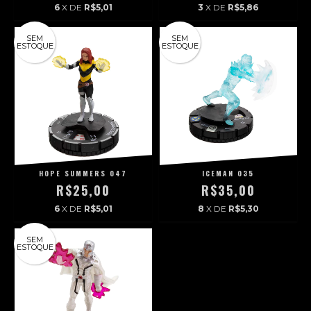
6
X DE
R$5,01
3
X DE
R$5,86
SEM
SEM
ESTOQUE
ESTOQUE
HOPE SUMMERS 047
ICEMAN 035
R$25,00
R$35,00
6
X DE
R$5,01
8
X DE
R$5,30
SEM
ESTOQUE