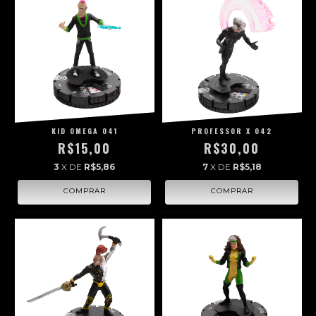
KID OMEGA 041
PROFESSOR X 042
R$15,00
R$30,00
3
X DE
R$5,86
7
X DE
R$5,18