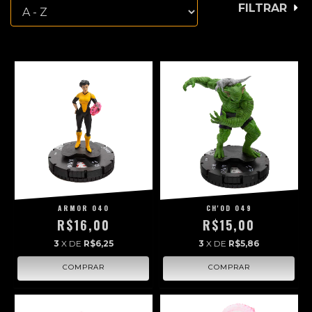
FILTRAR
ARMOR 040
CH'OD 049
R$16,00
R$15,00
3
X DE
R$6,25
3
X DE
R$5,86