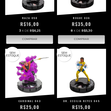
RAZA 050
ROGUE 036
R$16,00
R$35,00
3
X DE
R$6,25
8
X DE
R$5,30
SEM
SEM
ESTOQUE
ESTOQUE
CARDINAL 043
DR. CECILIA REYES 045
R$25,00
R$15,00