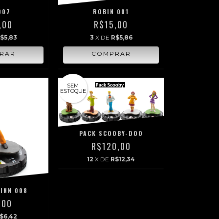
007
ROBIN 001
,00
R$15,00
$5,83
3
X DE
R$5,86
SEM
ESTOQUE
PACK SCOOBY-DOO
R$120,00
12
X DE
R$12,34
INN 008
,00
$6,42