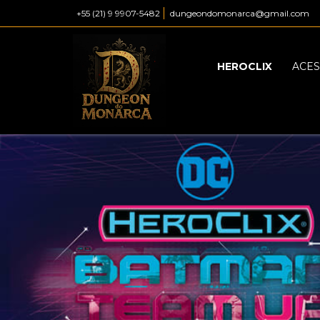
+55 (21) 9 9907-5482
dungeondomonarca@gmail.com
HEROCLIX
ACES