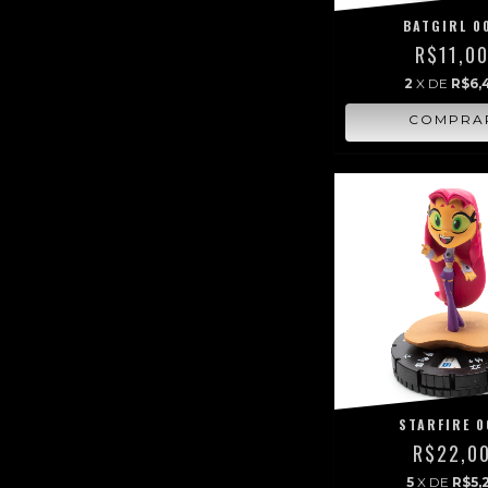
BATGIRL 0
R$11,0
2
X DE
R$6,
STARFIRE 0
R$22,0
5
X DE
R$5,