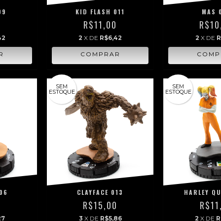
09
KID FLASH 011
MAS 
0
R$11,00
R$10
42
2
X DE
R$6,42
2
X DE
R
SEM
SEM
ESTOQUE
ESTOQUE
06
CLAYFACE 013
HARLEY QU
0
R$15,00
R$11
27
3
X DE
R$5,86
2
X DE
R