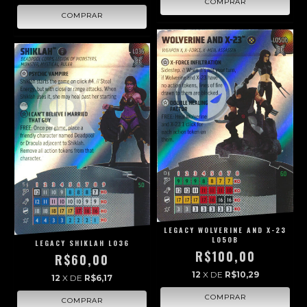
LEGACY WOLVERINE AND X-23
L050B
LEGACY SHIKLAH L036
R$100,00
R$60,00
12
X DE
R$10,29
12
X DE
R$6,17