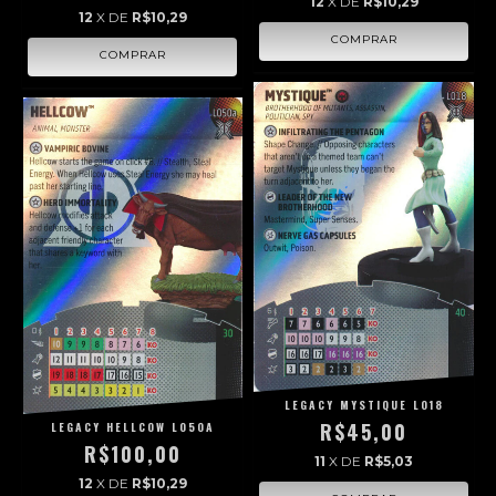
12
X DE
R$10,29
12
X DE
R$10,29
LEGACY MYSTIQUE L018
R$45,00
LEGACY HELLCOW L050A
R$100,00
11
X DE
R$5,03
12
X DE
R$10,29