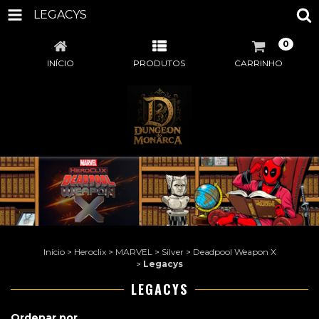
LEGACYS
0
INÍCIO
PRODUTOS
CARRINHO
Início
>
Heroclix
>
MARVEL
>
Silver
>
Deadpool Weapon X
>
Legacys
LEGACYS
Ordenar por