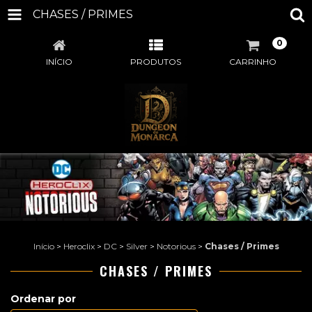
CHASES / PRIMES
0
INÍCIO
PRODUTOS
CARRINHO
Início
>
Heroclix
>
DC
>
Silver
>
Notorious
>
Chases / Primes
CHASES / PRIMES
Ordenar por