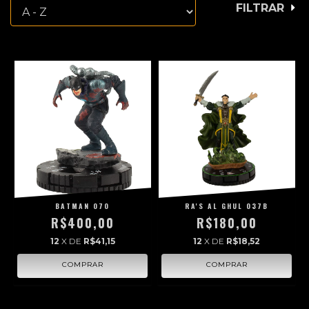
FILTRAR
BATMAN 070
RA'S AL GHUL 037B
R$400,00
R$180,00
12
X DE
R$41,15
12
X DE
R$18,52