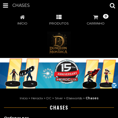
CHASES
0
INÍCIO
PRODUTOS
CARRINHO
Início
>
Heroclix
>
DC
>
Silver
>
Elseworlds
>
Chases
CHASES
Ordenar por