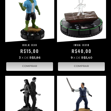
HULK 030
IWUA 031B
R$15,00
R$40,00
3
X DE
R$5,86
9
X DE
R$5,40