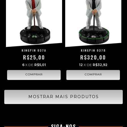
KINGPIN 037A
KINGPIN 037B
R$25,00
R$320,00
6
X DE
R$5,01
12
X DE
R$32,92
MOSTRAR MAIS PRODUTOS
SIGA-NOS