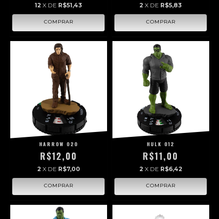
12
X DE
R$51,43
2
X DE
R$5,83
HARROW 020
HULK 012
R$12,00
R$11,00
2
X DE
R$7,00
2
X DE
R$6,42