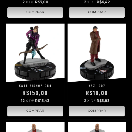
2
X DE
R$7,00
2
X DE
R$6,42
KATE BISHOP 054
KAZI 007
R$150,00
R$10,00
12
X DE
R$15,43
2
X DE
R$5,83