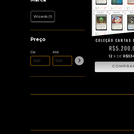
Wizards (1)
Preço
COLEÇÃO CARTAS 
R$5.200,
De
Até
12
X DE
R$534