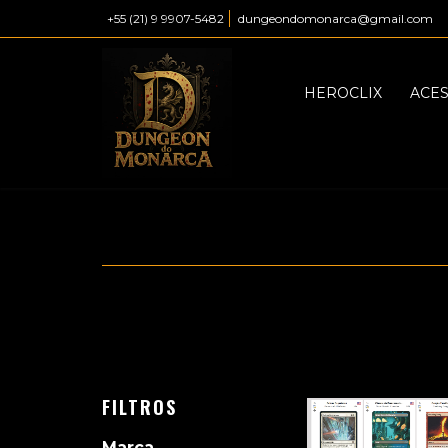
+55 (21) 9 9907-5482
dungeondomonarca@gmail.com
HEROCLIX
ACE
FILTROS
Marca