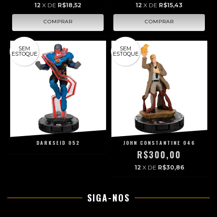
12
X DE
R$18,52
12
X DE
R$15,43
SEM
SEM
ESTOQUE
ESTOQUE
DARKSEID 052
JOHN CONSTANTINE 046
R$300,00
12
X DE
R$30,86
SIGA-NOS