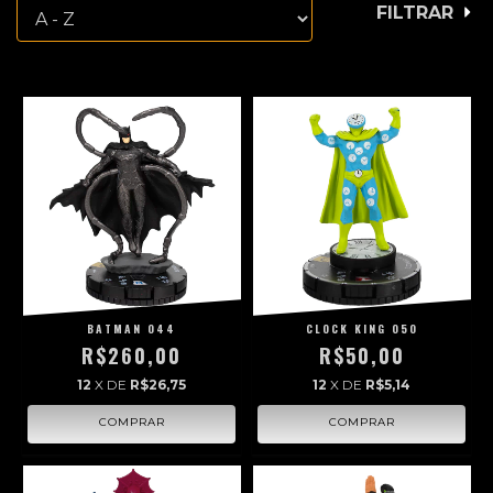
FILTRAR
BATMAN 044
CLOCK KING 050
R$260,00
R$50,00
12
X DE
R$26,75
12
X DE
R$5,14