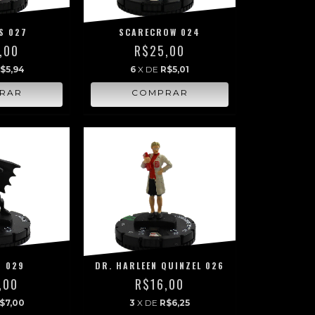
S 027
SCARECROW 024
,00
R$25,00
$5,94
6
X DE
R$5,01
 029
DR. HARLEEN QUINZEL 026
,00
R$16,00
$7,00
3
X DE
R$6,25