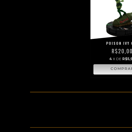
POISON IVY 
R$20,0
4
X DE
R$5,