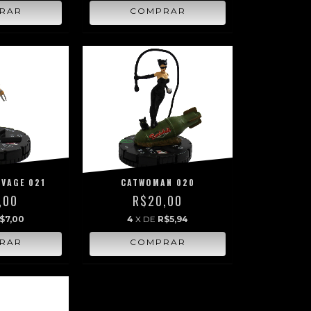
VAGE 021
CATWOMAN 020
,00
R$20,00
$7,00
4
X DE
R$5,94