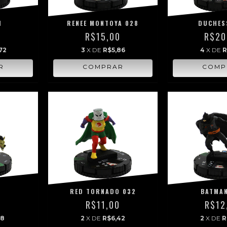
1
RENEE MONTOYA 028
DUCHES
0
R$15,00
R$20
72
3
X DE
R$5,86
4
X DE
R
B
RED TORNADO 032
BATMAN
0
R$11,00
R$12
18
2
X DE
R$6,42
2
X DE
R