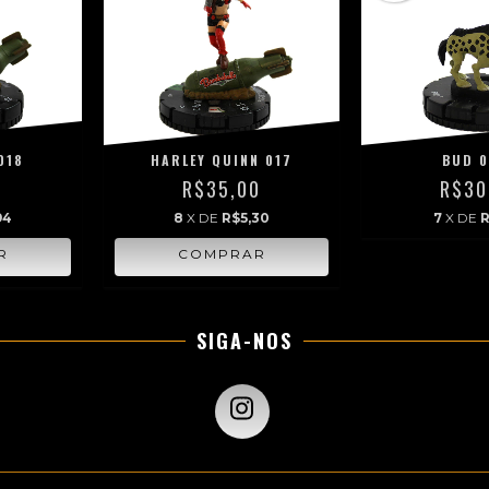
018
HARLEY QUINN 017
BUD 0
0
R$35,00
R$30
94
8
X DE
R$5,30
7
X DE
R
SIGA-NOS