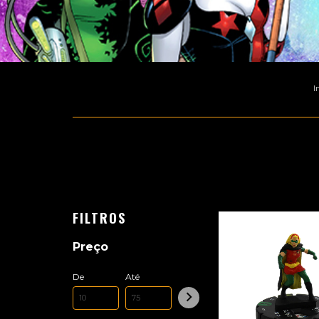
I
FILTROS
Preço
De
Até