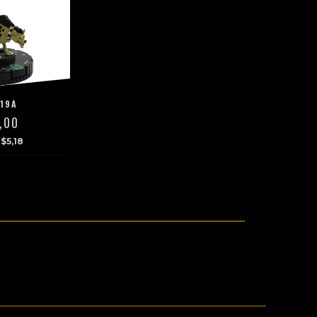
19A
,00
$5,18