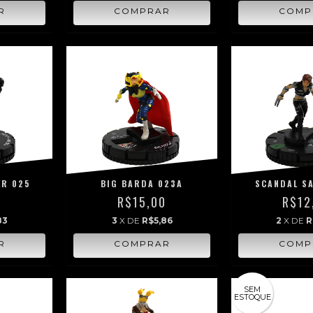
ER 025
BIG BARDA 023A
SCANDAL SA
0
R$15,00
R$12
83
3
X DE
R$5,86
2
X DE
R
SEM
ESTOQUE