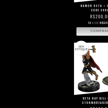
NAMOR 037A + 
CUBE S00
R$200,0
12
X DE
R$20
SEM
ESTOQUE
BETA RAY BILL
STORMBREAKER