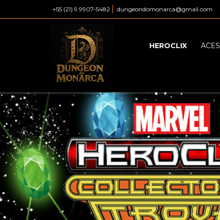
+55 (21) 9 9907-5482
dungeondomonarca@gmail.com
HEROCLIX
ACES