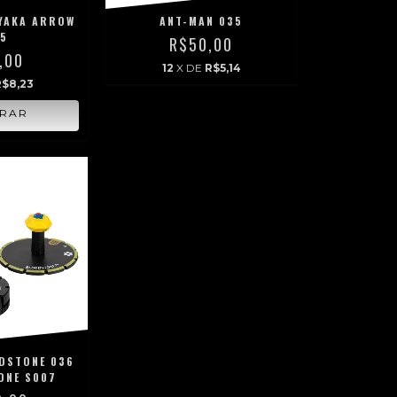
YAKA ARROW
ANT-MAN 035
05
R$50,00
,00
12
X DE
R$5,14
R$8,23
DSTONE 036
ONE S007