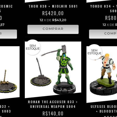
COSMIC
THOR 030 + MJOLNIR S001
YONDU 034 + 
6
S0
R$420,00
0
R$80
12
X DE
R$43,20
,57
12
X DE
SEM
ESTOQUE
SEM
ESTOQUE
RONAN THE ACCUSER 033 +
 032 +
UNIVERSAL WEAPON S004
ULYSSES BLOO
 S003
+ BLOODST
R$140,00