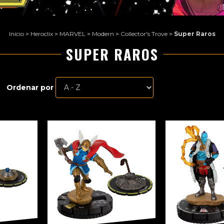
Início
>
Heroclix
>
MARVEL
>
Modern
>
Collector's Trove
>
Super Raros
SUPER RAROS
Ordenar por