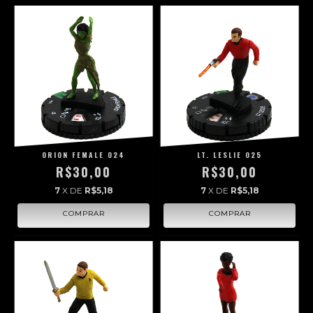
ORION FEMALE 024
LT. LESLIE 025
R$30,00
R$30,00
7
X DE
R$5,18
7
X DE
R$5,18