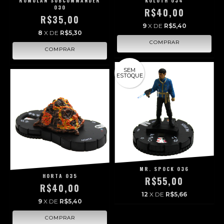
ROMULAN SUBCOMMANDER
KOLOTH 034
030
R$40,00
R$35,00
9
X DE
R$5,40
8
X DE
R$5,30
SEM
ESTOQUE
MR. SPOCK 036
HORTA 035
R$55,00
R$40,00
12
X DE
R$5,66
9
X DE
R$5,40