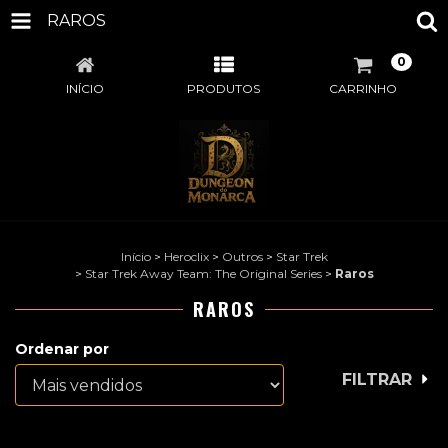
RAROS
0
INÍCIO
PRODUTOS
CARRINHO
Início
>
Heroclix
>
Outros
>
Star Trek
>
Star Trek Away Team: The Original Series
>
Raros
RAROS
Ordenar por
FILTRAR