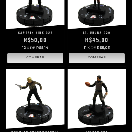
CAPTAIN KIRK 026
LT. UHURA 029
R$50,00
R$45,00
12
X DE
R$5,14
11
X DE
R$5,03