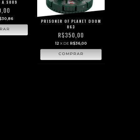
 A S009
0,00
$30,86
PRISONER OF PLANET DOOM
063
R$350,00
12
X DE
R$36,00