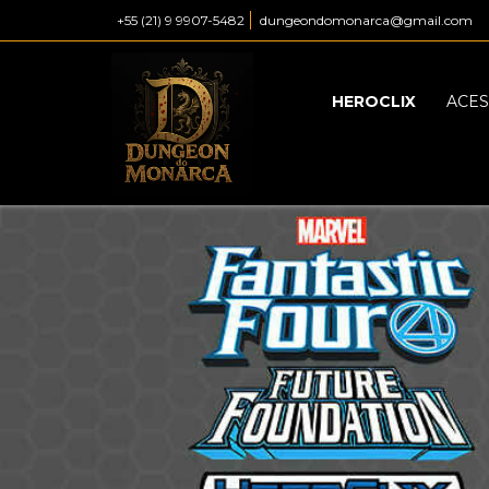
+55 (21) 9 9907-5482
dungeondomonarca@gmail.com
HEROCLIX
ACES