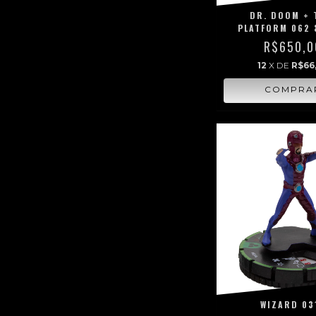
DR. DOOM + 
PLATFORM 062 
R$650,0
12
X DE
R$66
WIZARD 03