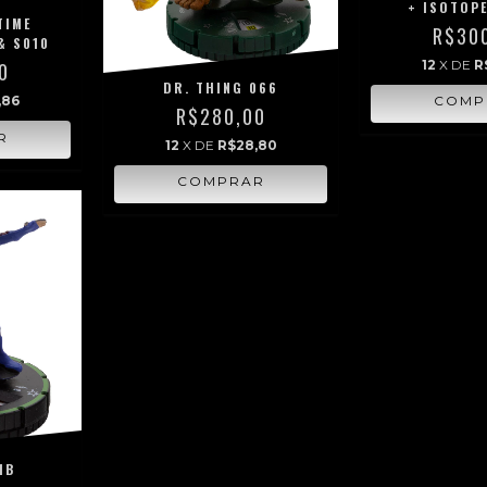
+ ISOTOPE
TIME
R$30
& S010
12
X DE
R
0
DR. THING 066
,86
R$280,00
12
X DE
R$28,80
1B