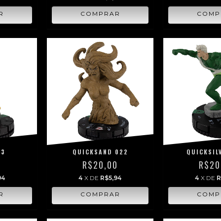
23
QUICKSAND 022
QUICKSIL
0
R$20,00
R$20
94
4
X DE
R$5,94
4
X DE
R