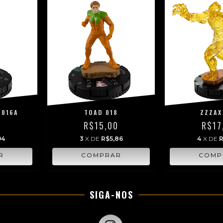
 016A
TOAD 018
ZZZAX
0
R$15,00
R$17
94
3
X DE
R$5,86
4
X DE
R
SIGA-NOS