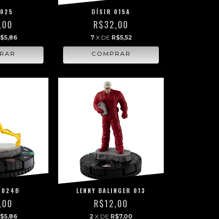
 025
DÍSIR 015A
,00
R$32,00
$5,86
7
X DE
R$5,52
 024B
LENNY BALINGER 013
,00
R$12,00
$5,86
2
X DE
R$7,00