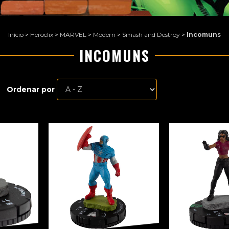
Início
>
Heroclix
>
MARVEL
>
Modern
>
Smash and Destroy
>
Incomuns
INCOMUNS
Ordenar por