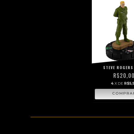
STEVE ROGERS
R$20,0
4
X DE
R$5,