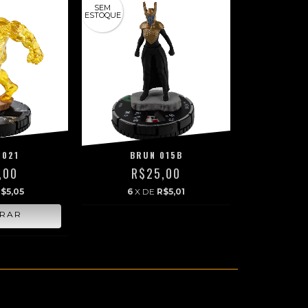
SEM
ESTOQUE
 021
BRUN 015B
,00
R$25,00
$5,05
6
X DE
R$5,01