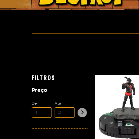
FILTROS
Preço
De
Até