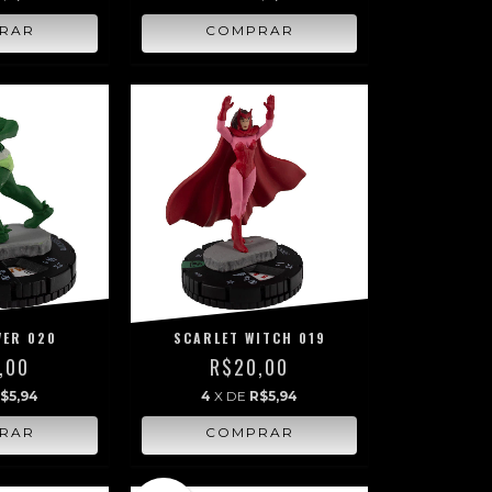
VER 020
SCARLET WITCH 019
,00
R$20,00
$5,94
4
X DE
R$5,94