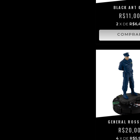
BLACK ANT 
R$11,0
2
X DE
R$6,
GENERAL ROSS
R$20,0
4
X DE
R$5,