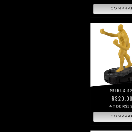
PRIMUS 0
R$20,0
4
X DE
R$5,