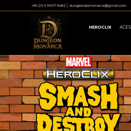
+55 (21) 9 9907-5482
dungeondomonarca@gmail.com
HEROCLIX
ACES