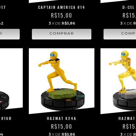
017
CAPTAIN AMERICA 014
D-CEL
0
R$15,00
R$15
42
3
X DE
R$5,86
3
X DE
R
 016B
HAZMAT 024A
HAZMAT
0
R$15,00
R$15
94
3
X DE
R$5,86
3
X DE
R