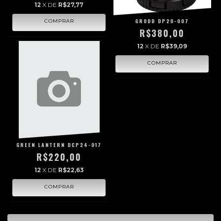
12
X DE
R$27,77
GRODD DP20-007
R$380,00
12
X DE
R$39,09
GREEN LANTERN DCP24-017
R$220,00
12
X DE
R$22,63