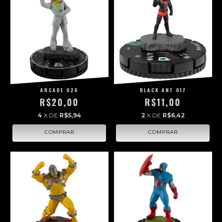
ARCADE 026
BLACK ANT 017
R$20,00
R$11,00
4
X DE
R$5,94
2
X DE
R$6,42