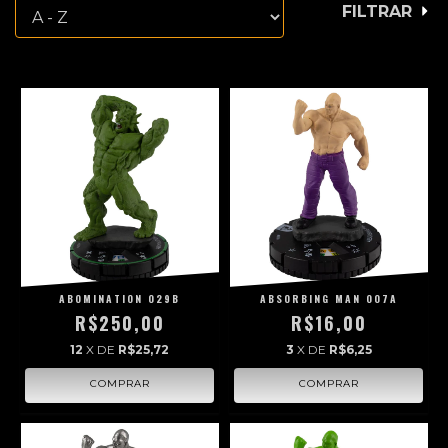
FILTRAR
ABOMINATION 029B
ABSORBING MAN 007A
R$250,00
R$16,00
12
X DE
R$25,72
3
X DE
R$6,25