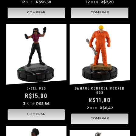
12
X DE
R$56,58
12
X DE
R$7,20
D-CEL 025
DAMAGE CONTROL WORKER
003
R$15,00
R$11,00
3
X DE
R$5,86
2
X DE
R$6,42