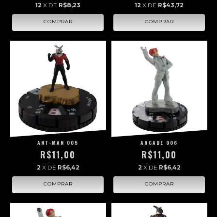
12
X DE
R$8,23
12
X DE
R$43,72
ANT-MAN 005
ARCADE 006
R$11,00
R$11,00
2
X DE
R$6,42
2
X DE
R$6,42