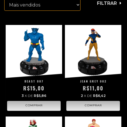
FILTRAR
BEAST 007
JEAN GREY 002
R$15,00
R$11,00
3
X DE
R$5,86
2
X DE
R$6,42