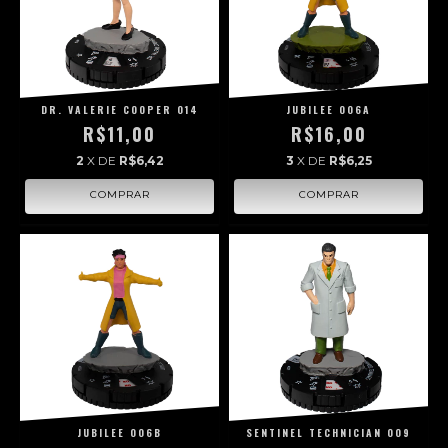
DR. VALERIE COOPER 014
JUBILEE 006A
R$11,00
R$16,00
2
X DE
R$6,42
3
X DE
R$6,25
JUBILEE 006B
SENTINEL TECHNICIAN 009