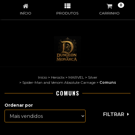
0
INÍCIO
PRODUTOS
CARRINHO
Início
>
Heroclix
>
MARVEL
>
Silver
>
Spider-Man and Venom Absolute Carnage
>
Comuns
COMUNS
Ordenar por
FILTRAR