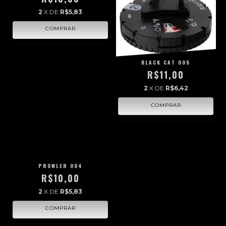
2
X DE
R$5,83
BLACK CAT 005
R$11,00
2
X DE
R$6,42
PROWLER 004
R$10,00
2
X DE
R$5,83