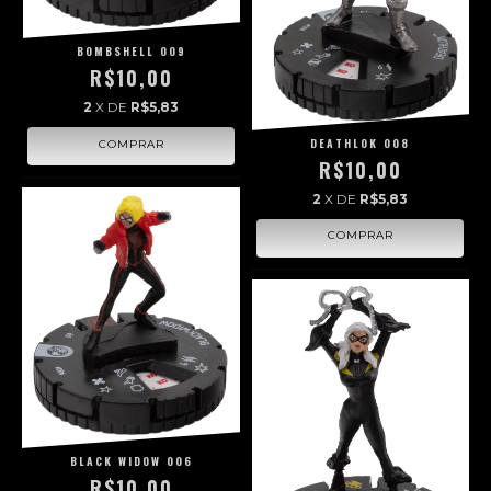
BOMBSHELL 009
R$10,00
2
X DE
R$5,83
DEATHLOK 008
R$10,00
2
X DE
R$5,83
BLACK WIDOW 006
R$10,00