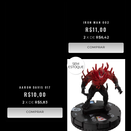
IRON MAN 002
R$11,00
2
X DE
R$6,42
SEM
ESTOQUE
AARON DAVIS 017
R$10,00
2
X DE
R$5,83