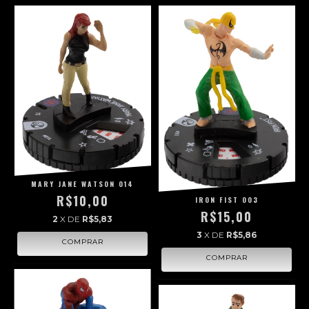
MARY JANE WATSON 014
R$10,00
IRON FIST 003
R$15,00
2
X DE
R$5,83
3
X DE
R$5,86