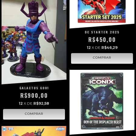
DC STARTER 2025
R$450,00
12
X DE
R$46,29
GALACTUS G001
R$900,00
12
X DE
R$92,58