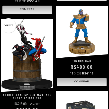
12
X DE
R$53,49
OFERTA
THANOS 040
R$400,00
12
X DE
R$41,15
SPIDER-MAN, SPIDER-MAN, AND
GHOST SPIDER 200
R$215,00
7
% OFF