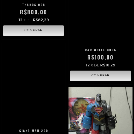
THANOS 008
R$800,00
12
X DE
R$82,29
WAR WHEEL G006
R$100,00
12
X DE
R$10,29
GIANT MAN 200