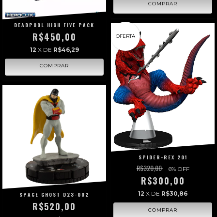
DEADPOOL HIGH FIVE PACK
R$450,00
OFERTA
12
X DE
R$46,29
SPIDER-REX 201
R$320,00
6
% OFF
R$300,00
12
X DE
R$30,86
SPACE GHOST D23-002
R$520,00