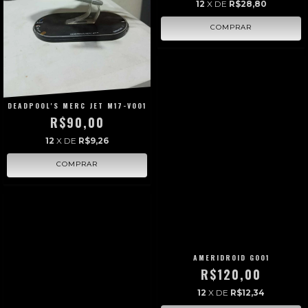
12
X DE
R$28,80
DEADPOOL'S MERC JET M17-V001
R$90,00
12
X DE
R$9,26
AMERIDROID G001
R$120,00
12
X DE
R$12,34