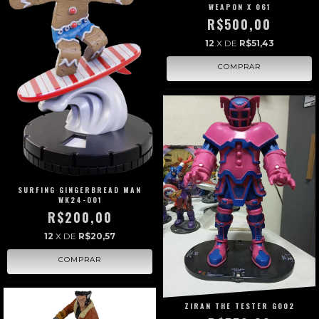
WEAPON X 061
R$500,00
12
X DE
R$51,43
SURFING GINGERBREAD MAN
WK24-001
R$200,00
12
X DE
R$20,57
ZIRAN THE TESTER G002