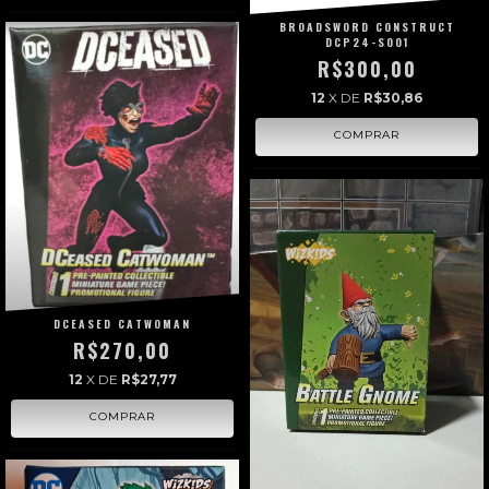
BROADSWORD CONSTRUCT
DCP24-S001
R$300,00
12
X DE
R$30,86
DCEASED CATWOMAN
R$270,00
12
X DE
R$27,77